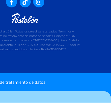
ila Lülle | Todos los derechos reservados |Términos y
ica de tratamiento de datos personales| Copyright 2017
Línea de transparencia 01-8000-1234-00 | Línea Gratuita
 al cliente 01-8000-5159-59 | Bogotá: 2204300 – Medellín:
ealiza tus pedidos en la línea Rosita:3152004717
a de tratamiento de datos