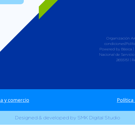
Organización Ard
condiciones|Polít
Powered by Básica | 
Nacional de Servicio
2655151 | R
ia y comercio
Polític
Designed & developed by SMK Digital Studio